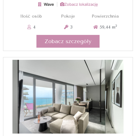
Wave
|
Zobacz lokalizację
Ilość osób
Pokoje
Powierzchnia
2
4
3
59,44 m
Zobacz szczegóły