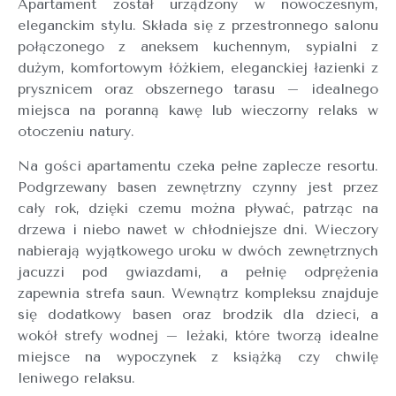
Apartament został urządzony w nowoczesnym,
eleganckim stylu. Składa się z przestronnego salonu
połączonego z aneksem kuchennym, sypialni z
dużym, komfortowym łóżkiem, eleganckiej łazienki z
prysznicem oraz obszernego tarasu – idealnego
miejsca na poranną kawę lub wieczorny relaks w
otoczeniu natury.
Na gości apartamentu czeka pełne zaplecze resortu.
Podgrzewany basen zewnętrzny czynny jest przez
cały rok, dzięki czemu można pływać, patrząc na
drzewa i niebo nawet w chłodniejsze dni. Wieczory
nabierają wyjątkowego uroku w dwóch zewnętrznych
jacuzzi pod gwiazdami, a pełnię odprężenia
zapewnia strefa saun. Wewnątrz kompleksu znajduje
się dodatkowy basen oraz brodzik dla dzieci, a
wokół strefy wodnej – leżaki, które tworzą idealne
miejsce na wypoczynek z książką czy chwilę
leniwego relaksu.