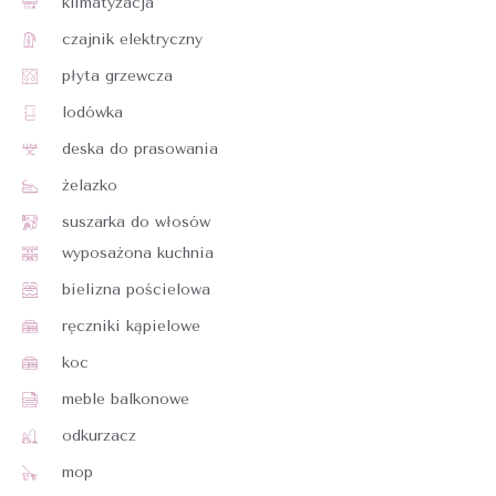
klimatyzacja
czajnik elektryczny
płyta grzewcza
lodówka
deska do prasowania
żelazko
suszarka do włosów
wyposażona kuchnia
bielizna pościelowa
ręczniki kąpielowe
koc
meble balkonowe
odkurzacz
mop