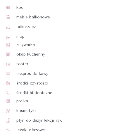
koc
meble balkonowe
odkurzacz
mop
zmywarka
okap kuchenny
toster
ekspres do kawy
środki czystości
środki higieniczne
pralka
kosmetyki
płyn do dezynfekcji rąk
leżaki plażowe