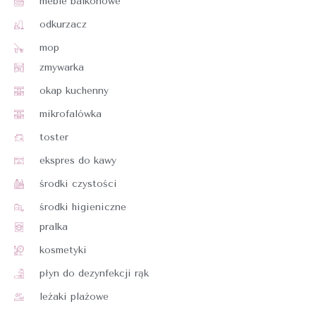
meble balkonowe
odkurzacz
mop
zmywarka
okap kuchenny
mikrofalówka
toster
ekspres do kawy
środki czystości
środki higieniczne
pralka
kosmetyki
płyn do dezynfekcji rąk
leżaki plażowe