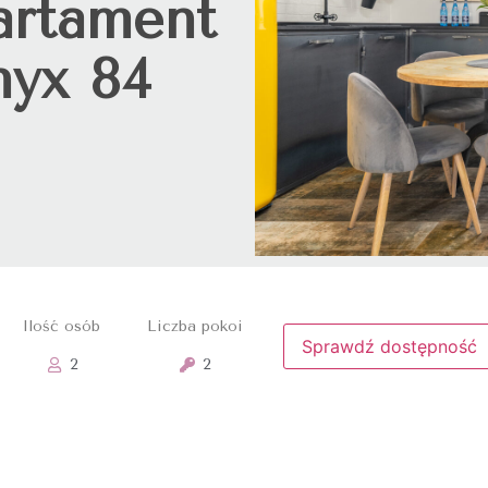
artament
yx 84
Ilość osób
Liczba pokoi
Sprawdź dostępność
2
2
4