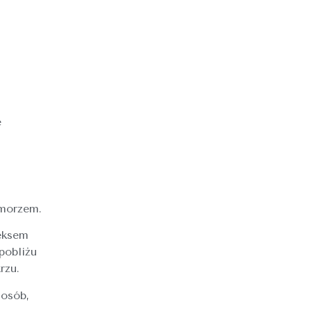
e
 morzem.
neksem
pobliżu
rzu.
 osób,