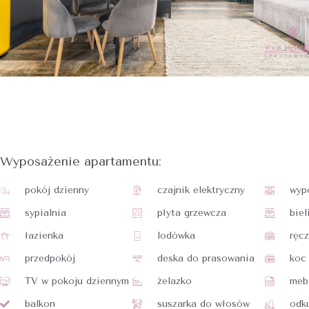
Wyposażenie apartamentu:
pokój dzienny
czajnik elektryczny
wyp
sypialnia
płyta grzewcza
biel
łazienka
lodówka
ręcz
przedpokój
deska do prasowania
koc
TV w pokoju dziennym
żelazko
meb
balkon
suszarka do włosów
odk