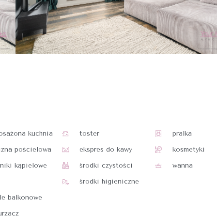
osażona kuchnia
toster
pralka
izna pościelowa
ekspres do kawy
kosmetyki
niki kąpielowe
środki czystości
wanna
środki higieniczne
le balkonowe
urzacz