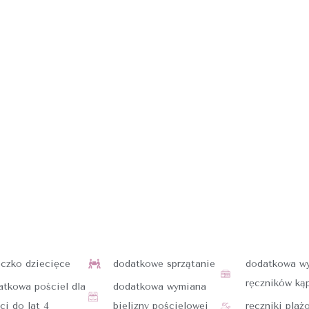
eczko dziecięce
dodatkowe sprzątanie
dodatkowa w
ręczników ką
atkowa pościel dla
dodatkowa wymiana
ci do lat 4
bielizny pościelowej
ręczniki plaż