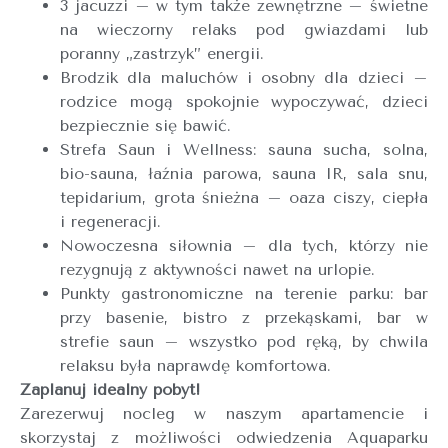
3 jacuzzi – w tym także zewnętrzne – świetne
na wieczorny relaks pod gwiazdami lub
poranny „zastrzyk” energii.
Brodzik dla maluchów i osobny dla dzieci –
rodzice mogą spokojnie wypoczywać, dzieci
bezpiecznie się bawić.
Strefa Saun i Wellness: sauna sucha, solna,
bio-sauna, łaźnia parowa, sauna IR, sala snu,
tepidarium, grota śnieżna – oaza ciszy, ciepła
i regeneracji.
Nowoczesna siłownia – dla tych, którzy nie
rezygnują z aktywności nawet na urlopie.
Punkty gastronomiczne na terenie parku: bar
przy basenie, bistro z przekąskami, bar w
strefie saun – wszystko pod ręką, by chwila
relaksu była naprawdę komfortowa.
Zaplanuj idealny pobyt!
Zarezerwuj nocleg w naszym apartamencie i
skorzystaj z możliwości odwiedzenia Aquaparku