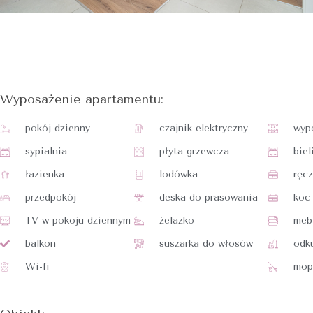
Wyposażenie apartamentu:
pokój dzienny
czajnik elektryczny
wyp
sypialnia
płyta grzewcza
biel
łazienka
lodówka
ręcz
przedpokój
deska do prasowania
koc
TV w pokoju dziennym
żelazko
meb
balkon
suszarka do włosów
odk
Wi-fi
mop