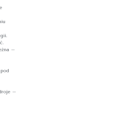
e
niu
gii.
ć.
ieżna –
 pod
droje –