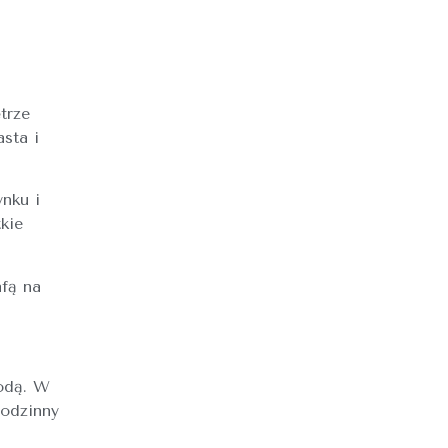
trze
sta i
nku i
kie
fą na
wodą. W
rodzinny