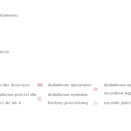
artamentu
ywczy
eczko dziecięce
dodatkowe sprzątanie
dodatkowa w
ręczników ką
atkowa pościel dla
dodatkowa wymiana
ci do lat 4
bielizny pościelowej
ręczniki plaż