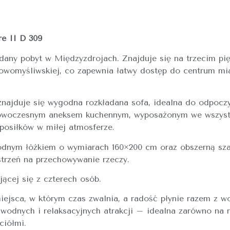
e II D 309
any pobyt w Międzyzdrojach. Znajduje się na trzecim pię
womyśliwskiej, co zapewnia łatwy dostęp do centrum mia
znajduje się wygodna rozkładana sofa, idealna do odpoczy
z nowoczesnym aneksem kuchennym, wyposażonym we wszyst
posiłków w miłej atmosferze.
godnym łóżkiem o wymiarach 160×200 cm oraz obszerną sza
trzeń na przechowywanie rzeczy.
jącej się z czterech osób.
iejsca, w którym czas zwalnia, a radość płynie razem z 
odnych i relaksacyjnych atrakcji – idealna zarówno na 
ciółmi.