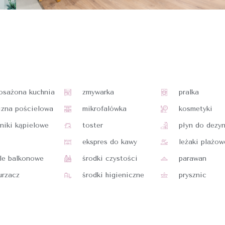
osażona kuchnia
zmywarka
pralka
izna pościelowa
mikrofalówka
kosmetyki
niki kąpielowe
toster
płyn do dezyn
ekspres do kawy
leżaki plażow
le balkonowe
środki czystości
parawan
urzacz
środki higieniczne
prysznic