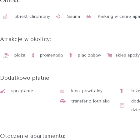
Obiekt:
obiekt chroniony
Sauna
Parking w cenie ap
Atrakcje w okolicy:
plaża
promenada
plac zabaw
sklep spoż
Dodatkowo płatne:
sprzątanie
kosz powitalny
łóż
transfer z lotniska
dod
dzie
Otoczenie apartamentu: