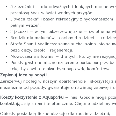
5 zjeżdżalni – dla odważnych i lubiących mocne wraż
przeniosą Was w świat wodnych przygód.
„Rwąca rzeka” i basen rekreacyjny z hydromasażami 
pełnym wrażeń.
3 jacuzzi – w tym także zewnętrzne – świetne na wi
Brodzik dla maluchów i osobny dla dzieci – rodzice
Strefa Saun i Wellness: sauna sucha, solna, bio-saun
oaza ciszy, ciepła i regeneracji.
Nowoczesna siłownia – dla tych, którzy nie rezygnuj
Punkty gastronomiczne na terenie parku: bar przy ba
ręką, by chwila relaksu była naprawdę komfortowa.
Zaplanuj idealny pobyt!
Zarezerwuj nocleg w naszym apartamencie i skorzystaj 
niezależnie od pogody, gwarantuje on świetną zabawę i 
Koszty korzystania z Aquaparku
– nasi Goście mogą pozna
kontaktując się z nami telefonicznie. Chętnie udzielimy ws
Obiekty posiadają liczne atrakcje dla rodzin z dziećmi;