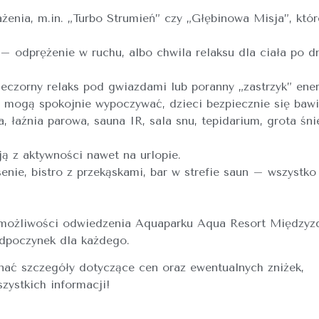
enia, m.in. „Turbo Strumień” czy „Głębinowa Misja”, któr
– odprężenie w ruchu, albo chwila relaksu dla ciała po d
eczorny relaks pod gwiazdami lub poranny „zastrzyk” ener
 mogą spokojnie wypoczywać, dzieci bezpiecznie się bawi
a, łaźnia parowa, sauna IR, sala snu, tepidarium, grota śn
ą z aktywności nawet na urlopie.
senie, bistro z przekąskami, bar w strefie saun – wszystko
z możliwości odwiedzenia Aquaparku Aqua Resort Międzyz
odpoczynek dla każdego.
ć szczegóły dotyczące cen oraz ewentualnych zniżek,
zystkich informacji!