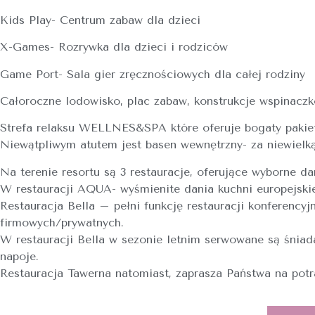
Kids Play- Centrum zabaw dla dzieci
X-Games- Rozrywka dla dzieci i rodziców
Game Port- Sala gier zręcznościowych dla całej rodziny
Całoroczne lodowisko, plac zabaw, konstrukcje wspinacz
Strefa relaksu WELLNES&SPA które oferuje bogaty pakiet
Niewątpliwym atutem jest basen wewnętrzny- za niewielką
Na terenie resortu są 3 restauracje, oferujące wyborne da
W restauracji AQUA- wyśmienite dania kuchni europejskie
Restauracja Bella – pełni funkcję restauracji konferency
firmowych/prywatnych.
W restauracji Bella w sezonie letnim serwowane są śniada
napoje.
Restauracja Tawerna natomiast, zaprasza Państwa na potra