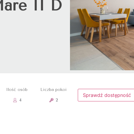
are II D
Ilość osób
Liczba pokoi
Sprawdź dostępność
4
2