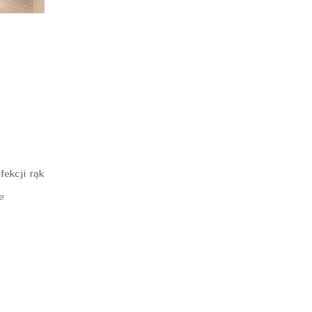
fekcji rąk
e